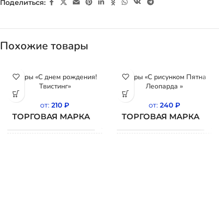
Поделиться:
Похожие товары
Шары «С днем рождения!
Шары «С рисунком Пятна
Твистинг»
Леопарда »
от:
210
₽
от:
240
₽
ТОРГОВАЯ МАРКА
ТОРГОВАЯ МАРКА
BELBAL
СТРАНА
СТРАНА
Бельгия
Б
ПРОИСХОЖДЕНИЯ
ПРОИСХОЖДЕНИЯ