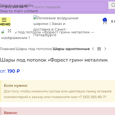
Skip to navigation
+7 (921) 565-85-71
Skip to main content
0
0
МЕНЮ
Нажмите, чтобы увеличить
Главная
Шары под потолок
Шары однотонные
Шары под потолок «Форест грин» металлик
от:
190
₽
Если нужно:
Для того, чтобы изменить состав или цветовую гамму оставьте
комментарий к заказу или позвоните нам +7 (921) 565-85-71
Важно: