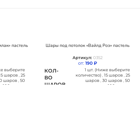
илак» пастель
Шары под потолок «Вайлд Роз» пастель
Артикул:
0352
от:
190
₽
иже выберите
1 шт. (Ниже выберите
КОЛ-
15 шаров
,
25
количество)
,
15 шаров
,
25
ВО
0 шаров
,
50
шаров
,
30 шаров
,
50
ШАРОВ
,
100 шаров
шаров
,
100 шаров