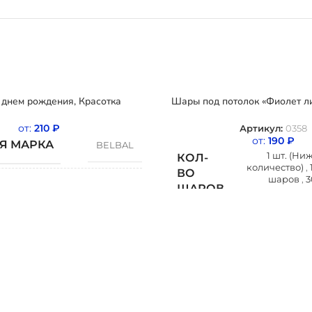
днем рождения, Красотка
Шары под потолок «Фиолет л
от:
210
₽
Артикул:
0358
от:
190
₽
Я МАРКА
BELBAL
1 шт. (Н
КОЛ-
количество)
,
ВО
шаров
,
3
ШАРОВ
шаров
Бельгия
ОЖДЕНИЯ