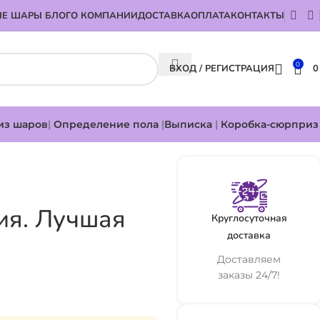
Е ШАРЫ БЛОГ
О КОМПАНИИ
ДОСТАВКА
ОПЛАТА
КОНТАКТЫ
0
ВХОД / РЕГИСТРАЦИЯ
из шаров
|
Определение пола
|
Выписка
|
Коробка-сюрприз
я. Лучшая
Круглосуточная
доставка
Доставляем
заказы 24/7!