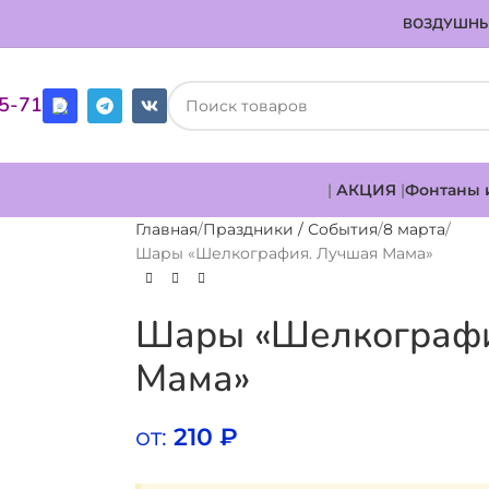
ВОЗДУШНЫ
85-71
|
АКЦИЯ
|
Фонтаны 
Главная
Праздники / События
8 марта
Шары «Шелкография. Лучшая Мама»
Шары «Шелкографи
Мама»
от:
210
₽