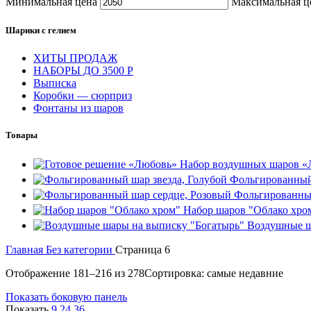
Минимальная цена
Максимальная ц
Шарики с гелием
ХИТЫ ПРОДАЖ
НАБОРЫ ДО 3500 Р
Выписка
Коробки — сюрприз
Фонтаны из шаров
Товары
Набор воздушных шаров 
Фольгированный
Фольгированны
Набор шаров "Облако хро
Воздушные ш
Главная
Без категории
Страница 6
Отображение 181–216 из 278
Сортировка: самые недавние
Показать боковую панель
Показать
9
24
36