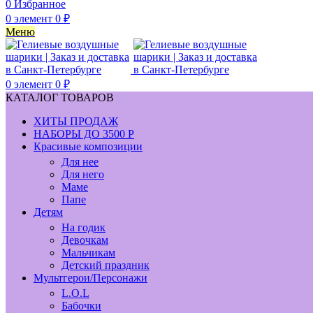
0
Избранное
0
элемент
0
₽
Меню
0
элемент
0
₽
КАТАЛОГ ТОВАРОВ
ХИТЫ ПРОДАЖ
НАБОРЫ ДО 3500 Р
Красивые композиции
Для нее
Для него
Маме
Папе
Детям
На годик
Девочкам
Мальчикам
Детский праздник
Мультгерои/Персонажи
L.O.L
Бабочки