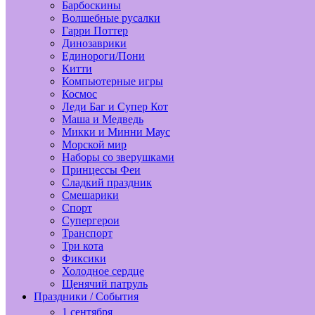
Барбоскины
Волшебные русалки
Гарри Поттер
Динозаврики
Единороги/Пони
Китти
Компьютерные игры
Космос
Леди Баг и Супер Кот
Маша и Медведь
Микки и Минни Маус
Морской мир
Наборы со зверушками
Принцессы Феи
Сладкий праздник
Смешарики
Спорт
Супергерои
Транспорт
Три кота
Фиксики
Холодное сердце
Щенячий патруль
Праздники / События
1 сентября