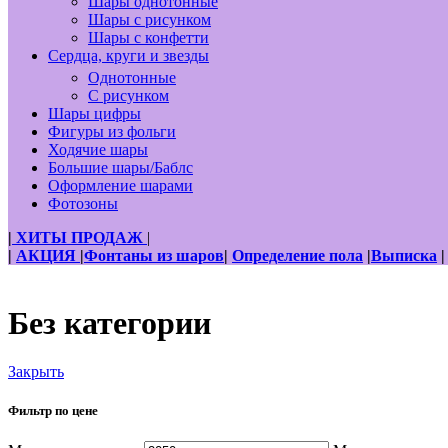
Шары однотонные
Шары с рисунком
Шары с конфетти
Сердца, круги и звезды
Однотонные
С рисунком
Шары цифры
Фигуры из фольги
Ходячие шары
Большие шары/Баблс
Оформление шарами
Фотозоны
|
ХИТЫ ПРОДАЖ
|
|
АКЦИЯ
|
Фонтаны из шаров
|
Определение пола
|
Выписка
Без категории
Закрыть
Фильтр по цене