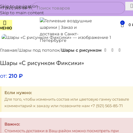
Skip to navigation
+7 (921) 565-85-71
Skip to main content
0
0
МЕНЮ
Нажмите, чтобы увеличить
Главная
Шары под потолок
Шары с рисунком
Шары «С рисунком Фиксики»
от:
210
₽
Если нужно:
Для того, чтобы изменить состав или цветовую гамму оставьте
комментарий к заказу или позвоните нам +7 (921) 565-85-71
Важно:
Стоимость доставки в Ваш район можно посмотреть при