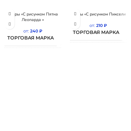
Шары «С рисунком Пятна
Шары «С рисунком Пиксели
Леопарда »
от:
210
₽
от:
240
₽
ТОРГОВАЯ МАРКА
ТОРГОВАЯ МАРКА
BELBAL
СТРАНА
Б
СТРАНА
ПРОИСХОЖДЕНИЯ
Бельгия
ПРОИСХОЖДЕНИЯ