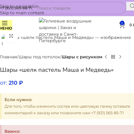
Skip to navigation
+7 (921) 565-85-71
Skip to main content
0
0
МЕНЮ
Нажмите, чтобы увеличить
Главная
Шары под потолок
Шары с рисунком
Шары «шелк пастель Маша и Медведь»
от:
210
₽
Если нужно:
Для того, чтобы изменить состав или цветовую гамму оставьте
комментарий к заказу или позвоните нам +7 (921) 565-85-71
Важно: