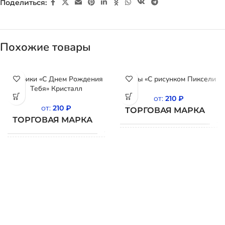
Поделиться:
Похожие товары
Шарики «С Днем Рождения
Шары «С рисунком Пиксели
Тебя» Кристалл
от:
210
₽
от:
210
₽
ТОРГОВАЯ МАРКА
ТОРГОВАЯ МАРКА
BELBAL
СТРАНА
Б
СТРАНА
ПРОИСХОЖДЕНИЯ
Бельгия
ПРОИСХОЖДЕНИЯ