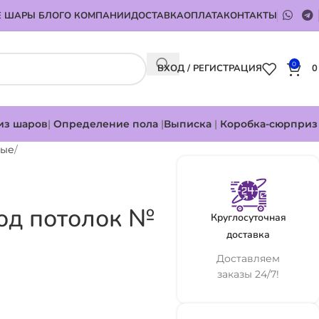
 ШАРЫ БЛОГ
О КОМПАНИИ
ДОСТАВКА
ОПЛАТА
КОНТАКТЫ
0
ВХОД / РЕГИСТРАЦИЯ
из шаров
|
Определение пола
|
Выписка
|
Коробка-сюрприз
ные
од потолок №
Круглосуточная
доставка
Доставляем
заказы 24/7!