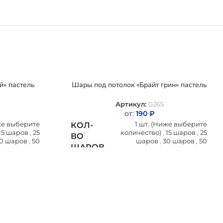
й» пастель
Шары под потолок «Брайт грин» пастель
Артикул:
0265
от:
190
₽
иже выберите
1 шт. (Ниже выберите
КОЛ-
15 шаров
,
25
количество)
,
15 шаров
,
25
ВО
0 шаров
,
50
шаров
,
30 шаров
,
50
ШАРОВ
,
100 шаров
шаров
,
100 шаров