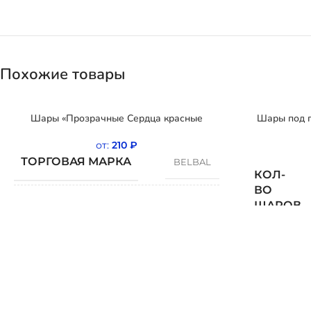
Похожие товары
Шары «Прозрачные Сердца красные
Шары под п
от:
210
₽
ТОРГОВАЯ МАРКА
BELBAL
КОЛ-
ВО
ШАРОВ
СТРАНА
Бельгия
ПРОИСХОЖДЕНИЯ