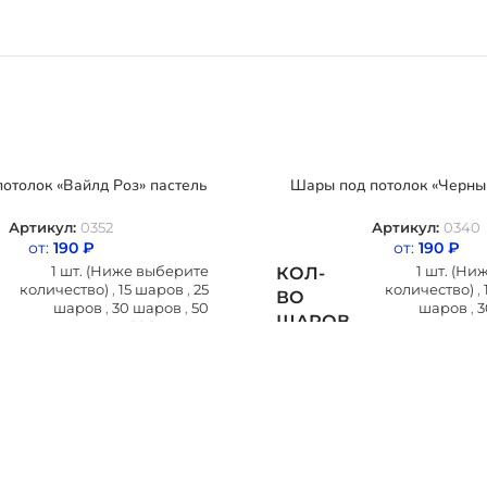
отолок «Вайлд Роз» пастель
Шары под потолок «Черны
Артикул:
0352
Артикул:
0340
от:
190
₽
от:
190
₽
1 шт. (Ниже выберите
1 шт. (Н
КОЛ-
количество)
,
15 шаров
,
25
количество)
,
ВО
шаров
,
30 шаров
,
50
шаров
,
3
ШАРОВ
шаров
,
100 шаров
шаров